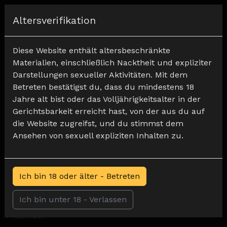
Registrieren
Altersverifikation
Diese Website enthält altersbeschränkte
Nutzungsbedingungen
Materialien, einschließlich Nacktheit und expliziter
Darstellungen sexueller Aktivitäten. Mit dem
Bevor die Transaktion des Abonnenten abgeschlossen
Betreten bestätigst du, dass du mindestens 18
werden kann, muss der Abonnent diese Bedingungen
Jahre alt bist oder das Volljährigkeitsalter in der
lesen und akzeptieren. Durch die Beantragung des
Gerichtsbarkeit erreicht hast, von der aus du auf
Zugangs und/oder der Dienste dieser Website erklärt
die Website zugreifst, und du stimmst dem
sich der Abonnent mit diesen Bedingungen
Ansehen von sexuell expliziten Inhalten zu.
einverstanden und ist rechtlich an diese gebunden.
Diese Vereinbarung kann jederzeit geändert werden.
Änderungen werden auf dieser Website veröffentlicht
Ich bin 18 oder älter - Betreten
und sind ohne vorherige Ankündigung für jeden
Abonnenten wirksam.
Ich bin unter 18 - Verlassen
Präambel