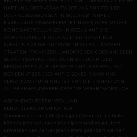
RECHTE ANDERER VERLETZT UND ÜBERNIMMT KEINE
HAFTUNG ODER VERANTWORTUNG FÜR FEHLER
ODER AUSLASSUNGEN IN SOLCHEM INHALT.
FootFetish4k GEWÄHRLEISTET NICHT ODER MACHT
KEINE DARSTELLUNGEN IN BEZUG AUF DIE
ANWENDBARKEIT ODER AUTHENTIZITÄT DES
INHALTS FÜR DIE NUTZUNG IN ALLEN LÄNDERN,
STAATEN, PROVINZEN, LANDKREISEN ODER ANDEREN
GERICHTSBARKEITEN. WENN DER BENUTZER
BESCHLIESST, AUF DIE SEITE ZUZUGREIFEN, TUT
DER BENUTZER DIES AUF EIGENES RISIKO UND
VERANTWORTUNG UND IST FÜR DIE EINHALTUNG
ALLER ANWENDBAREN GESETZE VERANTWORTLICH.
ABONNEMENTGEBÜHREN UND
BENUTZERKOMMUNIKATION
Abonnement- und Mitgliedsgebühren für die Seite
können jederzeit nach alleinigem und absolutem
Ermessen des Zahlungsanbieters geändert werden.