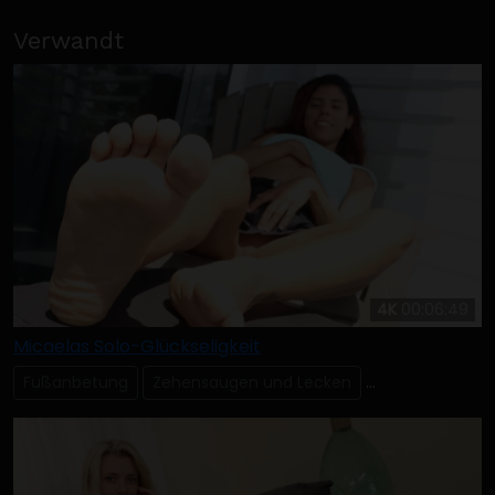
Verwandt
4K
00:06:49
Micaelas Solo-Glückseligkeit
Fußanbetung
Zehensaugen und Lecken
Alleinige Reib