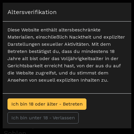
Registrieren
Altersverifikation
Home
Verschleiß
Sie wird heute Abend beschimpft ... Du bekommst ihre Sohlen
Diese Website enthält altersbeschränkte
Materialien, einschließlich Nacktheit und expliziter
Darstellungen sexueller Aktivitäten. Mit dem
Betreten bestätigst du, dass du mindestens 18
Jahre alt bist oder das Volljährigkeitsalter in der
Gerichtsbarkeit erreicht hast, von der aus du auf
die Website zugreifst, und du stimmst dem
Ansehen von sexuell expliziten Inhalten zu.
Ich bin 18 oder älter - Betreten
Sie wird heute Abend
0
Ich bin unter 18 - Verlassen
beschimpft ... Du bekommst ihre
Sohlen