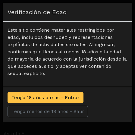
Regístrate
Verificación de Edad
Este sitio contiene materiales restringidos por
edad, incluidos desnudez y representaciones
Formulario de contacto
explícitas de actividades sexuales. Al ingresar,
confirmas que tienes al menos 18 años o la edad
Su nombre *
de mayoría de acuerdo con la jurisdicción desde la
que accedes al sitio, y aceptas ver contenido
sexual explícito.
Correo electrónico *
Tengo 18 años o más - Entrar
Nombre de usuario
Tengo menos de 18 años - Salir
Asunto *