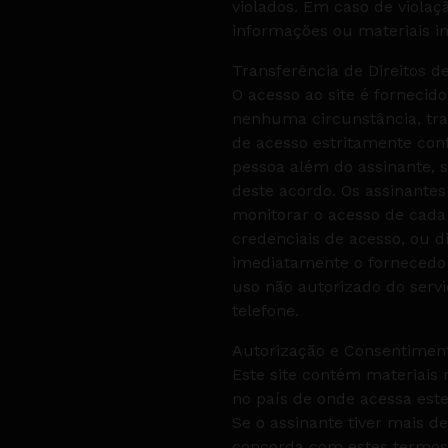
violados. Em caso de violaç
informações ou materiais im
Transferência de Direitos d
O acesso ao site é forneci
nenhuma circunstância, tra
de acesso estritamente co
pessoa além do assinante, sa
deste acordo. Os assinantes
monitorar o acesso de cada
credenciais de acesso, ou d
imediatamente o fornecedor
uso não autorizado do servi
telefone.
Autorização e Consentimen
Este site contém materiais r
no país de onde acessa este
Se o assinante tiver mais de
concorda com estes termos.