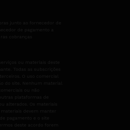
ras junto ao fornecedor de
rnecedor de pagamento a
uras cobranças
serviços ou materiais deste
nante. Todas as subscrições
terceiros. O uso comercial
ção do site. Nenhum material
 comerciais ou não
outras plataformas de
u alterados. Os materiais
s materiais devem manter
 de pagamento e o site
termos deste acordo forem