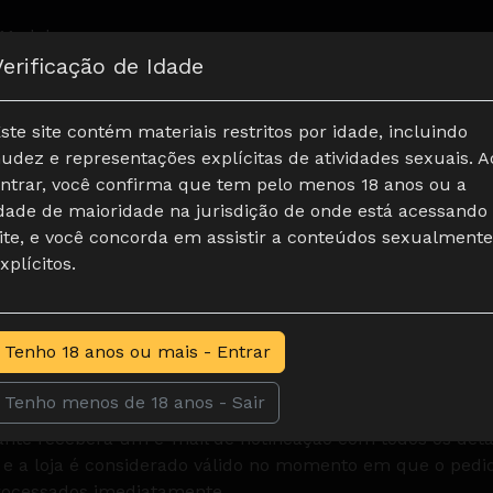
Modelos
Verificação de Idade
ste site contém materiais restritos por idade, incluindo
udez e representações explícitas de atividades sexuais. A
ntrar, você confirma que tem pelo menos 18 anos ou a
o do assinante, é necessário que este leia e aceite estes 
dade de maioridade na jurisdição de onde está acessando
 assinante concorda com estes termos e está legalmente vi
ite, e você concorda em assistir a conteúdos sexualmente
r momento. Alterações serão publicadas neste site e entr
xplícitos.
.
Tenho 18 anos ou mais - Entrar
s serão usados apenas internamente e tratados de forma c
 protegidas por encriptação SSL.
Tenho menos de 18 anos - Sair
 assinante será cobrado imediatamente após a compra.
ante receberá um e-mail de notificação com todos os det
e e a loja é considerado válido no momento em que o pedi
rocessados imediatamente.