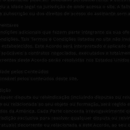
iu a idade legal na jurisdição de onde acessa o site. A fal
 subscrição ou dos direitos de acesso do assinante sem a
mentares
ndições adicionais que fazem parte integrante da sua ofe
dições. Tais Termos e Condições listados no site não in
estabelecidos. Este Acordo será interpretado e aplicado 
 aplicáveis a contratos negociados, executados e totalme
orrentes deste Acordo serão resolvidas nos Estados Unido
idade pelos Conteúdos
onsável pelos conteúdos deste site.
dição
quer disputa ou reivindicação (incluindo disputas ou rei
e ou relacionada ao seu objeto ou formação, será regido 
idos da América. Cada Parte concorda irrevogavelmente qu
isdição exclusiva para resolver qualquer disputa ou reivi
ratuais) decorrente ou relacionada a este Acordo, ao seu 