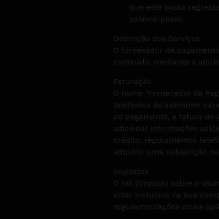
que este possa regressa
palavra-passe.
Descrição dos Serviços
O fornecedor de pagamento 
conteúdo, mediante a aquis
Faturação
O nome "Fornecedor de Paga
telefónica do assinante par
de pagamento, a fatura do 
adicionar informações adic
crédito, regulamentos telef
adquirir uma subscrição nes
Impostos
O IVA (Imposto sobre o Val
estar incluídos na sua comp
regulamentações locais apl