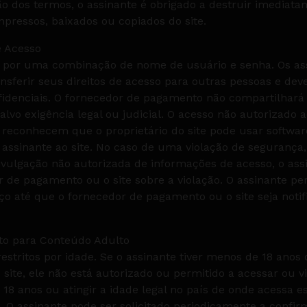
ão dos termos, o assinante é obrigado a destruir imediat
pressos, baixados ou copiados do site.
e Acesso
do por uma combinação de nome de usuário e senha. Os as
nsferir seus direitos de acesso para outras pessoas e de
nfidenciais. O fornecedor de pagamento não compartilha
lvo exigência legal ou judicial. O acesso não autorizado ao
 reconhecem que o proprietário do site pode usar softwar
 assinante ao site. No caso de uma violação de segurança
ivulgação não autorizada de informações de acesso, o assi
 de pagamento ou o site sobre a violação. O assinante p
ço até que o fornecedor de pagamento ou o site seja notif
to para Conteúdo Adulto
estritos por idade. Se o assinante tiver menos de 18 anos o
 site, ele não está autorizado ou permitido a acessar ou v
 18 anos ou atingir a idade legal no país de onde acessa est
 O assinante pode ser solicitado periodicamente a conf