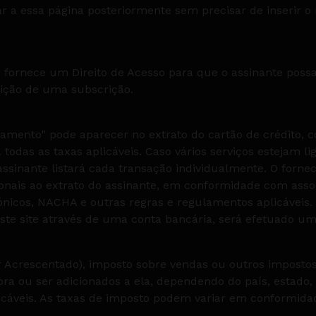
r a essa página posteriormente sem precisar de inserir o 
fornece um Direito de Acesso para que o assinante possa 
ição de uma subscrição.
mento" pode aparecer no extrato do cartão de crédito, c
a todas as taxas aplicáveis. Caso vários serviços estejam 
assinante listará cada transação individualmente. O for
ionais ao extrato do assinante, em conformidade com asso
ónicos, NACHA e outras regras e regulamentos aplicáveis.
te site através de uma conta bancária, será efetuado um 
or Acrescentado), imposto sobre vendas ou outros impos
ra ou ser adicionados a ela, dependendo do país, estado, 
icáveis. As taxas de imposto podem variar em conformida