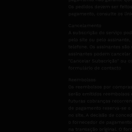
Os pedidos devem ser feito
pagamento, consulte os link
Cancelamento
A subscrição do serviço p
pelo site ou pelo assinante,
telefone. Os assinantes sã
assinantes podem cancela
"Cancelar Subscrição" ou c
formulário de contacto
Reembolsos
Os reembolsos por compras 
serão emitidos reembolsos 
futuras cobranças recorren
de pagamento reserva-se o 
no site. A decisão de conc
o fornecedor de pagamento
na transação original. O f