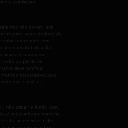
amente quaisquer
sinantes não devem, sob
vem manter suas credenciais
rá senhas com nenhuma
 site constitui violação
e especializado para
, roubo ou perda de
nante deve notificar
ermanece responsável pelo
icado por e-mail ou
u não atingir a idade legal
isualizar qualquer material.
e site, ao acessar o site,
irmar novamente que tem