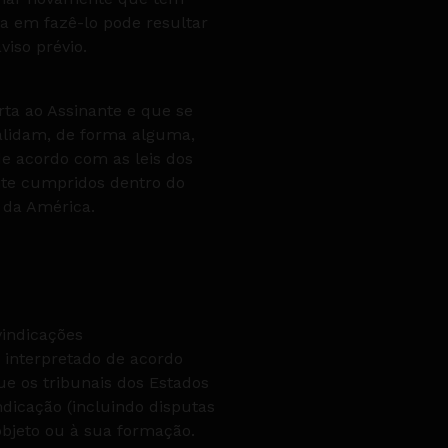
ha em fazê-lo pode resultar
viso prévio.
rta ao Assinante e que se
validam, de forma alguma,
de acordo com as leis dos
nte cumpridos dentro do
s da América.
vindicações
e interpretado de acordo
e os tribunais dos Estados
ndicação (incluindo disputas
objeto ou à sua formação.