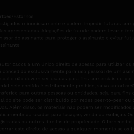
rtões/Estornos
vestigados minuciosamente e podem impedir futuras comp
ias apresentadas. Alegações de fraude podem levar o fo
ssor do assinante para proteger o assinante e evitar fut
ssinante.
autorizados a um único direito de acesso para utilizar os 
o é concedido exclusivamente para uso pessoal de um assi
soal e não devem ser usadas para fins comerciais ou por 
rial nele contido é estritamente proibido, salvo autoriza
ansferido para outras pessoas ou entidades, seja para fins
 do site pode ser distribuído por redes peer-to-peer ou 
os. Além disso, os materiais não podem ser modificados o
licamente ou usados para locação, venda ou exibição. O
egistradas ou outros direitos de propriedade. O fornecedor
ncerrar este direito de acesso a qualquer momento se os 