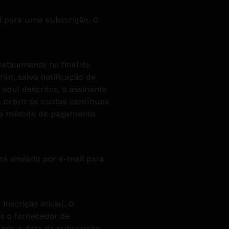
al para uma subscrição. O
aticamente no final do
ior, salvo notificação de
aqui descritos, o assinante
cobrir os custos contínuos
r o método de pagamento
á enviado por e-mail para
nscrição inicial. O
as o fornecedor de
pós a data da subscrição.