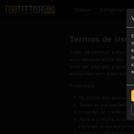
Vídeos
Categorias
E
Termos de Uso
n
e
Antes de concluir a transaçã
i
e/ou serviços deste site, o
s
pode ser alterado a qualque
e
assinantes sem aviso prévio
Preâmbulo
Os dados dos assinante
Todas as transações são
O cartão de crédito do
Após a compra, o assin
contrato entre o client
Todos os pedidos são p