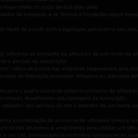
 respondidas no prazo de dois dias úteis.
ados da transação e os Termos e Condições sejam impr
e idade de acordo com a legislação aplicável no seu país
" refere-se ao assinante ou utilizador de um nome de uti
ante o período da subscrição.
to" refere-se a uma das empresas responsáveis pela fat
resas de faturação adicionais utilizadas ou alteradas pe
site para o qual o assinante adquire um nome de utilizado
 conteúdo, beneficiando das vantagens da subscrição.
o utilizador dos serviços do site e detentor de um nome de
gnifica a combinação de um nome de utilizador único e um
Um Direito de Acesso é uma licença para utilizar um site
se a um URL armazenado num ficheiro temporário no nave