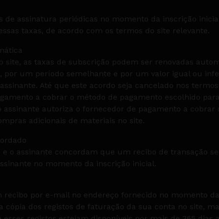
s de assinatura periódicas no momento da inscrição inici
ssas taxas, de acordo com os termos do site relevante.
mática
 site, as taxas de subscrição podem ser renovadas autom
o, por um período semelhante e por um valor igual ou infer
ssinante. Até que este acordo seja cancelado nos termos 
agamento a cobrar o método de pagamento escolhido para 
 o assinante autoriza o fornecedor de pagamento a cobra
mpras adicionais de materiais no site.
ordado
e o assinante concordam que um recibo de transação ser
ssinante no momento da inscrição inicial.
 recibo por e-mail no endereço fornecido no momento da i
a cópia dos registos de faturação da sua conta no site, m
sses registos estejam disponíveis por mais de 365 dias a