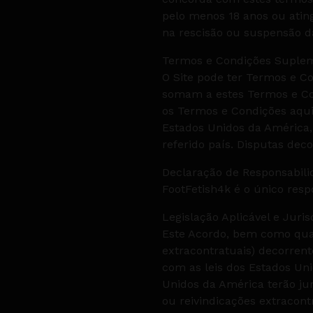
pelo menos 18 anos ou ating
na rescisão ou suspensão da
Termos e Condições Suple
O Site pode ter Termos e Co
somam a estes Termos e Con
os Termos e Condições aqui 
Estados Unidos da América,
referido país. Disputas dec
Declaração de Responsabil
FootFetish4k é o único resp
Legislação Aplicável e Juris
Este Acordo, bem como qual
extracontratuais) decorrent
com as leis dos Estados Un
Unidos da América terão jur
ou reivindicações extracont