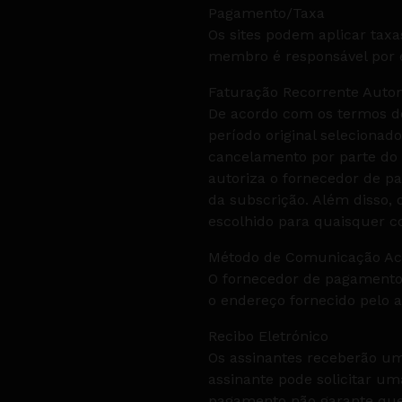
Pagamento/Taxa
Os sites podem aplicar taxa
membro é responsável por e
Faturação Recorrente Auto
De acordo com os termos do
período original selecionad
cancelamento por parte do a
autoriza o fornecedor de p
da subscrição. Além disso,
escolhido para quaisquer co
Método de Comunicação Ac
O fornecedor de pagamento 
o endereço fornecido pelo a
Recibo Eletrónico
Os assinantes receberão um
assinante pode solicitar um
pagamento não garante que e