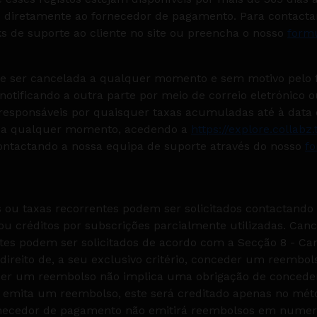
s diretamente ao fornecedor de pagamento. Para contacta
s de suporte ao cliente no site ou preencha o nosso
formu
ode ser cancelada a qualquer momento e sem motivo pelo
 notificando a outra parte por meio de correio eletrónico o
o responsáveis por quaisquer taxas acumuladas até à data
r a qualquer momento, acedendo a
https://explore.collabz.
ontactando a nossa equipa de suporte através do nosso
fo
ou taxas recorrentes podem ser solicitados contactando o
ou créditos por subscrições parcialmente utilizadas. Can
tes podem ser solicitados de acordo com a Secção 8 - Ca
direito de, a seu exclusivo critério, conceder um reembo
eder um reembolso não implica uma obrigação de concede
 emita um reembolso, este será creditado apenas no mét
ornecedor de pagamento não emitirá reembolsos em numer