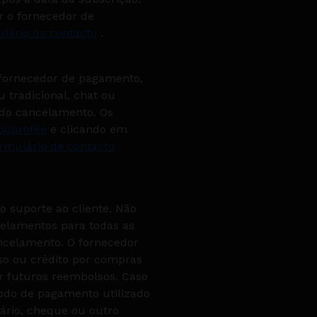
r o fornecedor de
lário de contacto
.
 fornecedor de pagamento,
u tradicional, chat ou
 do cancelamento. Os
tv/profile
e clicando em
rmulário de contacto
 suporte ao cliente. Não
celamentos para todas as
ncelamento. O fornecedor
lso ou crédito por compras
r futuros reembolsos. Caso
odo de pagamento utilizado
ário, cheque ou outro