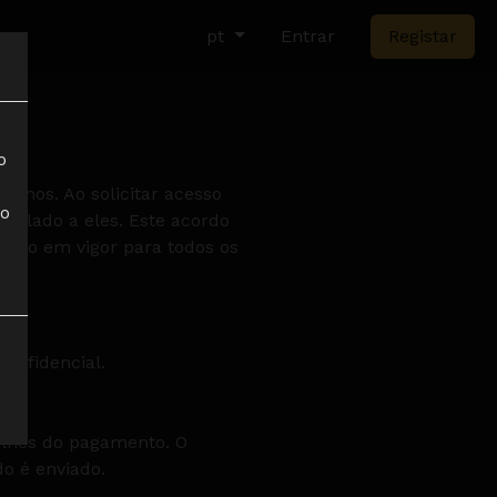
pt
Entrar
Registar
o
termos. Ao solicitar acesso
 o
nculado a eles. Este acordo
arão em vigor para todos os
onfidencial.
alhes do pagamento. O
do é enviado.