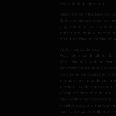
método de pagamento.
Disputas de Titulares de Ca
Todos os estornos serão in
pagamento nas circunstânc
entrar em contato com o emi
fraudulentas no cartão do a
Autorização de Uso
Os assinantes do site estão 
site. Esse direito de acess
são fornecidas para uso pes
do site ou de qualquer mate
contido no site pode ser tr
comerciais. Nenhum material
compartilhamento de arquiv
não podem ser exibidos pub
direitos autorais, marcas r
reservam-se o direito de e