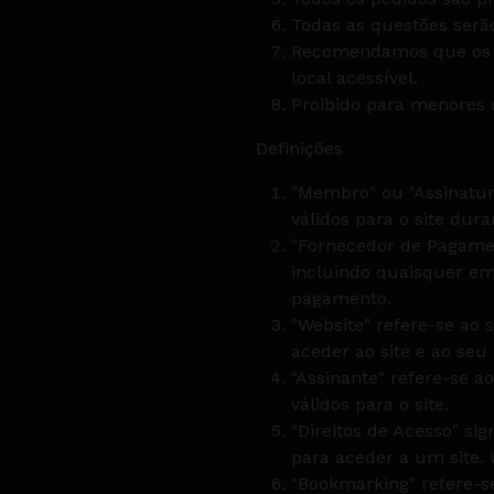
Todas as questões serão
Recomendamos que os d
local acessível.
Proibido para menores d
Definições
"Membro" ou "Assinatura
válidos para o site dur
"Fornecedor de Pagamen
incluindo quaisquer emp
pagamento.
"Website" refere-se ao 
aceder ao site e ao seu
"Assinante" refere-se a
válidos para o site.
"Direitos de Acesso" si
para aceder a um site. 
"Bookmarking" refere-