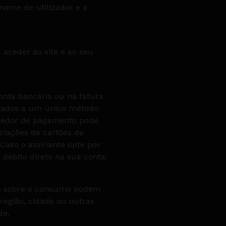
nome de utilizador e a
aceder ao site e ao seu
onta bancária ou na fatura
ligados a um único método
necedor de pagamento pode
ciações de cartões de
 Caso o assinante opte por
débito direto na sua conta.
tos sobre o consumo podem
região, cidade ou outras
de.