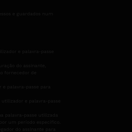
essos e guardados num
.
lizador e palavra-passe
uração do assinante,
lo fornecedor de
r e palavra-passe para
 utilizador e palavra-passe
a palavra-passe utilizada
 por um período específico.
gador do assinante para