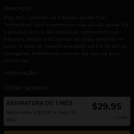
Descrição
Riley Star, sentindo -se travessa, decide ficar
"confortável" com o namorado, mas ela não gosta. Ela
o provoca com os pés descalços, conhecendo sua
fraqueza, depois o faz lamber as solas, deixando -o
louco. O calor se constrói enquanto ela lhe dá um pé
fumegante, trabalhando com ele até que ele goza
com força.
Informação
Obter acesso
ASSINATURA DE 1 MÊS
$29.95
Recorrente a $29.95 a cada 30
/ mês
dias