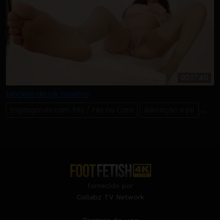
00:17:40
Modelo de pé mostra
Engasgando com Pés / Pés na Cara
Adoração a pé
Dedi
fornecido por
Collabz TV Network