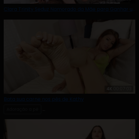
Clara Trinity Seduz Namorado da Mãe para Ganhar um iPhone Novo
4K
00:07:03
Bata sua carne nos pés de Kathy
Adoração a pé
Lambendo & Chupando os Dedos dos Pés