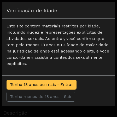
Registar
Verificação de Idade
Home
Fetiche por pés
Pé tatuado de Briella Colley JOI
Este site contém materiais restritos por idade,
incluindo nudez e representações explícitas de
atividades sexuais. Ao entrar, você confirma que
tem pelo menos 18 anos ou a idade de maioridade
na jurisdição de onde está acessando o site, e você
concorda em assistir a conteúdos sexualmente
explícitos.
Tenho 18 anos ou mais - Entrar
Tenho menos de 18 anos - Sair
Pé tatuado de Briella Colley JOI
0
Descrição