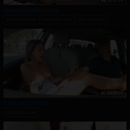
4K
00:16:36
Tease de lingerie e meia
Adoração a pé
Ponto de vista
Solo feminino
4K
00:25:03
É bom ver seus pés
Adoração a pé
Lambendo & Chupando os Dedos dos Pés