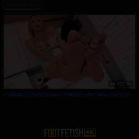
Adoração a pé
Lambendo & Chupando os Dedos dos Pés
4K
00:11:55
A deusa Brianna pune o farejador de meias da lavanderia