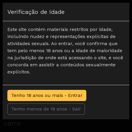
Registar
Verificação de Idade
Home
Adoração a pé
Unhas pintadas para a data do carro
Este site contém materiais restritos por idade,
incluindo nudez e representações explícitas de
atividades sexuais. Ao entrar, você confirma que
tem pelo menos 18 anos ou a idade de maioridade
na jurisdição de onde está acessando o site, e você
concorda em assistir a conteúdos sexualmente
explícitos.
Tenho 18 anos ou mais - Entrar
Tenho menos de 18 anos - Sair
Unhas pintadas para a data do
0
carro