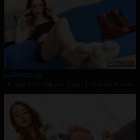
4K
00:05:31
Eu cheirava isso
Brincadeira com Calçados
Meias
Adoração de Botas