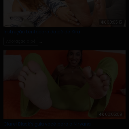
4K
00:05:15
Instrução tentadora do pé de Kira
Adoração a pé
Lambendo & Chupando os Dedos dos Pés
4K
00:05:09
Clarei Black's guia você para o Nirvana