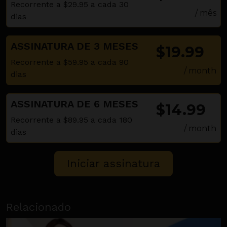
Recorrente a $29.95 a cada 30
/ mês
dias
ASSINATURA DE 3 MESES
$19.99
Recorrente a $59.95 a cada 90
/ month
dias
ASSINATURA DE 6 MESES
$14.99
Recorrente a $89.95 a cada 180
/ month
dias
Relacionado