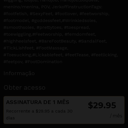
menino/menina, POV, JerkoffinstructionTags:
#footfetish, #SexyFeet, #footlover, #feetworship,
#footmodel, #goddessfeet,#Wrinkledsoles,
#smoothsoles, #prettytoes, #toespread,
#toewiggling,#Feetworship, #femdomfeet,
#highheelsfeet, #BareFootBeauty, #SandalFeet,
#TickLishfeet, #FootMassage,
#Toesucking,#Lickablefeet, #feetTease, #feetlicking,
#feetpov, #FootDomination
Informação
Obter acesso
ASSINATURA DE 1 MÊS
$29.95
Recorrente a $29.95 a cada 30
/ mês
dias