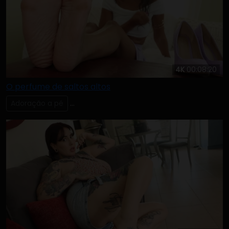
4K
00:08:20
O perfume de saltos altos
Adoração a pé
Lambendo & Chupando os Dedos dos Pés