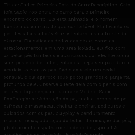
Título: Sadies Primeiro Data do CarroDescriptton: Gata
fofa Sadie Pop entra no carro para o primeiro
encontro do carro. Ela está animada, e o homem
bonito a deixa mais do que confortável. Ela levanta os
pés descalços adoráveis ​​e ostentam -os na frente da
câmera. Ela estica os dedos dos pés e, como os
estacionamentos em uma área isolada, ela fica com
os belos pés lambidos e acariciados por ele. Ele adora
seus pés e dedos fofos, então ela pega seu pau duro e
acaricia -o com os pés. Sadie dá a ele um pedal
sensual, e ela aparece seus peitos grandes e garganta
profunda dele. Observe o leite dela com o pênis com
os pés e fique enjoado hardcore!Modelo: Sadie
PopCategorias: Adoração do pé, suck e lamber de pé,
esfregar e massagear, cheirar e cheirar, pedicures e
cuidados com os pés, playplay e penduramento,
meias e meias, adoração de botas, dominação dos pés,
pisoteamento, espalhamento de dedos, spread &
wiggling, lobjob, handjob, Handjob,Boquete,