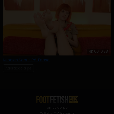
4K
00:10:38
Minnies Scout Pé Tease
Adoração a pé
Lambendo & Chupando os Dedos dos Pés
fornecido por
Collabz TV Network