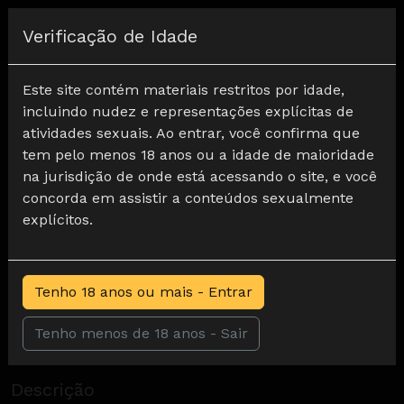
Registar
Verificação de Idade
Home
Adoração a pé
Sadies Primeiro Data do Carro
Este site contém materiais restritos por idade,
incluindo nudez e representações explícitas de
atividades sexuais. Ao entrar, você confirma que
tem pelo menos 18 anos ou a idade de maioridade
na jurisdição de onde está acessando o site, e você
concorda em assistir a conteúdos sexualmente
explícitos.
Tenho 18 anos ou mais - Entrar
Tenho menos de 18 anos - Sair
Sadies Primeiro Data do Carro
0
Descrição