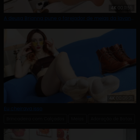
4K
00:11:55
A deusa Brianna pune o farejador de meias da lavanderia
4K
00:05:31
Eu cheirava isso
Brincadeira com Calçados
Meias
Adoração de Botas