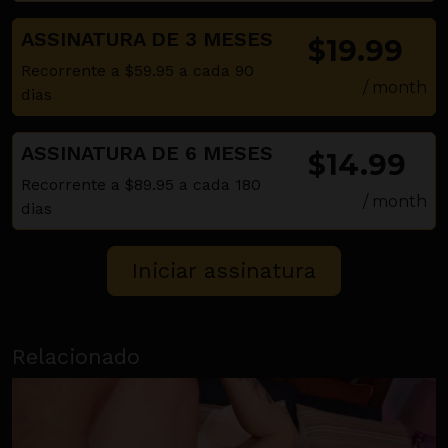
ASSINATURA DE 3 MESES
$19.99
Recorrente a $59.95 a cada 90
/ month
dias
ASSINATURA DE 6 MESES
$14.99
Recorrente a $89.95 a cada 180
/ month
dias
Relacionado