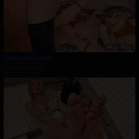
4K
00:45:03
Electra -pés deseja
Adoração a pé
Lambendo & Chupando os Dedos dos Pés