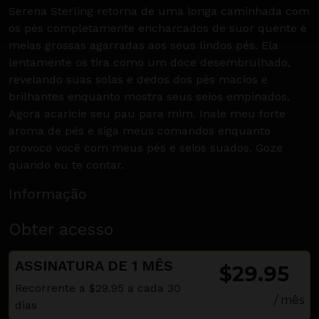
Serena Sterling retorna de uma longa caminhada com
os pés completamente encharcados de suor quente e
meias grossas agarradas aos seus lindos pés. Ela
lentamente os tira como um doce desembrulhado,
revelando suas solas e dedos dos pés macios e
brilhantes enquanto mostra seus seios empinados.
Agora acaricie seu pau para mim. Inale meu forte
aroma de pés e siga meus comandos enquanto
provoco você com meus pés e seios suados. Goze
quando eu te contar.
Informação
Obter acesso
ASSINATURA DE 1 MÊS
$29.95
Recorrente a $29.95 a cada 30
/ mês
dias