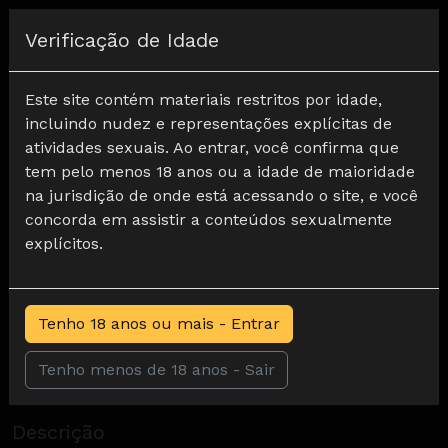
Registar
Verificação de Idade
Home
Fetiche por pés
Peitos e pés
Este site contém materiais restritos por idade,
incluindo nudez e representações explícitas de
atividades sexuais. Ao entrar, você confirma que
tem pelo menos 18 anos ou a idade de maioridade
na jurisdição de onde está acessando o site, e você
concorda em assistir a conteúdos sexualmente
explícitos.
Tenho 18 anos ou mais - Entrar
Tenho menos de 18 anos - Sair
Peitos e pés
0
Descrição